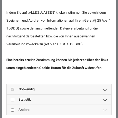
Sektionaltor als Tiefgaragentor
Indem Sie auf „ALLE ZULASSEN" klicken, stimmen Sie sowohl dem
Speichern und Abrufen von Informationen auf Ihrem Gerät (§ 25 Abs. 1
TDDDG) sowie der anschließenden Datenverarbeitung für die
nachfolgend dargestellten bzw. die von Ihnen ausgewählten
Verarbeitungszwecke zu (Art 6 Abs. 1 lit. a. DSGVO).
Eine bereits erteilte Zustimmung können Sie jederzeit über den links
unten eingeblendeten Cookie-Button für die Zukunft widerrufen.
Notwendig
Statistik
Andere
Das Tiefgaragensektionaltor besteht aus einer stabilen