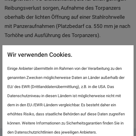
Reibungsverlust sorgen, Aufnahme des Torpanzers
oberhalb der lichten Öffnung auf einer Stahlrohrwelle
mit Panzeraufnahmen (Platzbedarf ca. 550 mm je nach
Torhöhe und Ausführung des Torpanzers).
Unsere Rollgitter-Tore sind mit einem
Wir verwenden Cookies.
elektromechanischen Antrieb (Aufsteck- oder
Kettenantrieb) ausgestattet. Die Torsteuerung kann
Einige Anbieter übermitteln im Rahmen von der Verarbeitung zu den
individuell ausgestattet werden. Es sind verschiedene
genannten Zwecken möglicherweise Daten an Länder außerhalb der
Ausführungen wie „Totmann-Schaltung" oder
EU/ des EWR (Drittlanddatenübermittlung), z.B. in die USA. Das
überwachter automatischer Zulauf über Impulsantrieb
Datenschutzniveau in diesen Ländern ist möglicherweise nicht mit
oder einstellbare Zeit möglich.
dem in den EU-/EWR-Ländern vergleichbar. Es besteht daher ein
erhöhtes Risiko, dass staatliche Behörden auf diese Daten zugreifen
können. Weitere Informationen zu Sicherheitsgarantien finden Sie in
den Datenschutzrichtlinien des jeweiligen Anbieters.